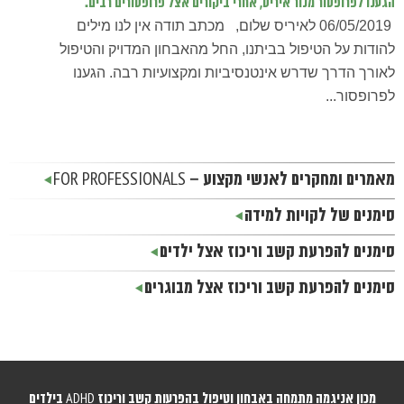
הגענו לפרופסור מנור איריס, אחרי ביקורים אצל פרופסורים רבים.
06/05/2019 לאיריס שלום, מכתב תודה אין לנו מילים
להודות על הטיפול בביתנו, החל מהאבחון המדויק והטיפול
לאורך הדרך שדרש אינטנסיביות ומקצועיות רבה. הגענו
לפרופסור...
מאמרים ומחקרים לאנשי מקצוע – FOR PROFESSIONALS
סימנים של לקויות למידה
סימנים להפרעת קשב וריכוז אצל ילדים
סימנים להפרעת קשב וריכוז אצל מבוגרים
מכון אניגמה מתמחה באבחון וטיפול בהפרעות קשב וריכוז ADHD בילדים