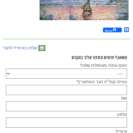
Facebook
Share
שלחו באימייל לחבר
השאר\י פרטים ונחזור אליך בהקדם
האם את\ה מטופל\ת שלנו?
באיזה קופ״ח חבר המתעניין?
שם
טלפון
Please
אימייל
leave