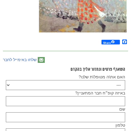
Facebook
Share
שלחו באימייל לחבר
השאר\י פרטים ונחזור אליך בהקדם
האם את\ה מטופל\ת שלנו?
באיזה קופ״ח חבר המתעניין?
שם
טלפון