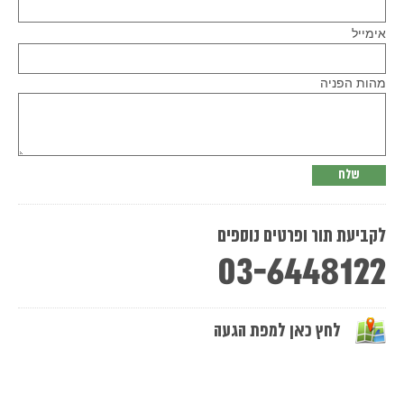
Please
אימייל
leave
this
field
empty.
מהות הפניה
לקביעת תור ופרטים נוספים
03-6448122
לחץ כאן למפת הגעה