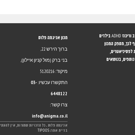
מכון אניגמה מתמחה באבחון וטיפול בהפרעות קשב וריכוז ADHD בילדים
מכון אניגמה פלוס
 לכך, מספק המכון
ברוך הירש 22,
 לפסיכיאטרים,
נוספים, בנושאים
בני ברק (מול קניון איילון),
מיקוד: 5120216
התקשרו עכשיו:
03-
6448122
צרו קשר:
info@anigma.co.il
אניגמה פלוס . כל הזכויות שמורות, אין להעתיק,
בניית אתר:
TIPOOS