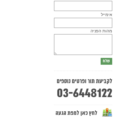
Please
אימייל
leave
this
field
empty.
מהות הפניה
לקביעת תור ופרטים נוספים
03-6448122
לחץ כאן למפת הגעה