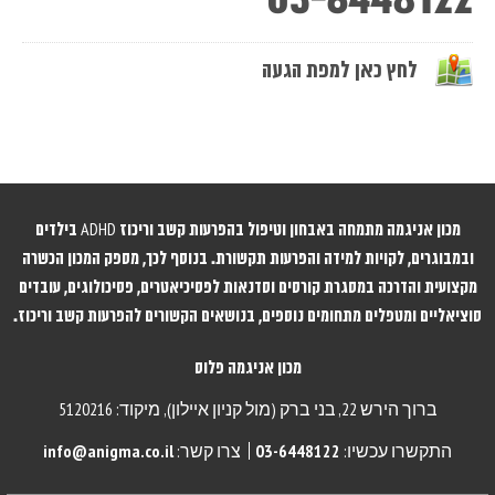
לחץ כאן למפת הגעה
מכון אניגמה מתמחה באבחון וטיפול בהפרעות קשב וריכוז ADHD בילדים
ובמבוגרים, לקויות למידה והפרעות תקשורת. בנוסף לכך, מספק המכון הכשרה
מקצועית והדרכה במסגרת קורסים וסדנאות לפסיכיאטרים, פסיכולוגים, עובדים
סוציאליים ומטפלים מתחומים נוספים, בנושאים הקשורים להפרעות קשב וריכוז.
מכון אניגמה פלוס
ברוך הירש 22,
בני ברק (מול קניון איילון), מיקוד: 5120216
התקשרו עכשיו:
03-6448122
צרו קשר:
info@anigma.co.il