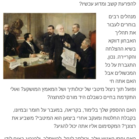
להפרעת קשב ומדוע עכשיו?
מנהלים רבים
בוחרים לעבור
את תהליך
האבחון דווקא
בשיא ההצלחה
והקריירה. נכון,
התגברת על כל
המכשולים אבל
האם אתה חי
ופועל תוך ניצול מיטבי של יכולותיך ושל המאמץ המושקע? ואולי
התקדמת בחיים כשבלם היד מורם למחצה?
האם ההספק שלך בלימוד, בקריאה, במעבר על חומר ובמיונו,
בקבלת החלטות ומעקב אחרי ביצוען הוא המיטבי? משביע את
רצונך? המקסימום אליו אתה יכול להגיע?
האם יחסי האנוש שלך, יכולתך לנהל, להשתלב, ולהנהיג באים לידי