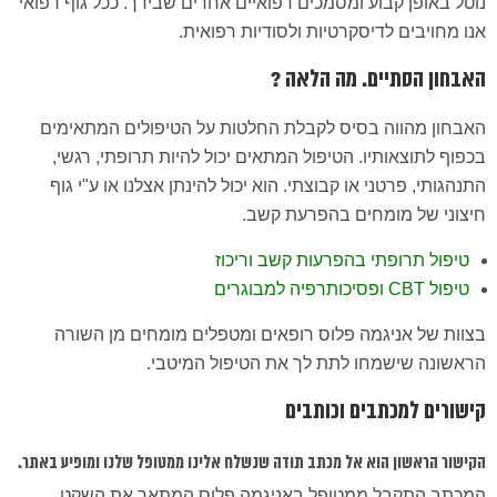
נוטל באופן קבוע ומסמכים רפואיים אחרים שבידך. ככל גוף רפואי
אנו מחויבים לדיסקרטיות ולסודיות רפואית.
האבחון הסתיים. מה הלאה ?
האבחון מהווה בסיס לקבלת החלטות על הטיפולים המתאימים
בכפוף לתוצאותיו. הטיפול המתאים יכול להיות תרופתי, רגשי,
התנהגותי, פרטני או קבוצתי. הוא יכול להינתן אצלנו או ע"י גוף
חיצוני של מומחים בהפרעת קשב.
טיפול תרופתי בהפרעות קשב וריכוז
טיפול CBT ופסיכותרפיה למבוגרים
בצוות של אניגמה פלוס רופאים ומטפלים מומחים מן השורה
הראשונה שישמחו לתת לך את הטיפול המיטבי.
קישורים למכתבים וכותבים
הקישור הראשון הוא אל מכתב תודה שנשלח אלינו ממטופל שלנו ומופיע באתר.
המכתב התקבל ממטופל באניגמה פלוס המתאר את השקט