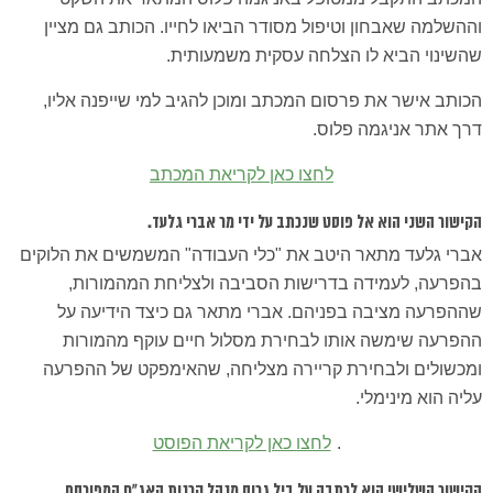
וההשלמה שאבחון וטיפול מסודר הביאו לחייו. הכותב גם מציין
שהשינוי הביא לו הצלחה עסקית משמעותית.
הכותב אישר את פרסום המכתב ומוכן להגיב למי שייפנה אליו,
דרך אתר אניגמה פלוס.
לחצו כאן לקריאת המכתב
הקישור השני הוא אל פוסט שנכתב על ידי מר אברי גלעד.
אברי גלעד מתאר היטב את "כלי העבודה" המשמשים את הלוקים
בהפרעה, לעמידה בדרישות הסביבה ולצליחת המהמורות,
שההפרעה מציבה בפניהם. אברי מתאר גם כיצד הידיעה על
ההפרעה שימשה אותו לבחירת מסלול חיים עוקף מהמורות
ומכשולים ולבחירת קריירה מצליחה, שהאימפקט של ההפרעה
עליה הוא מינימלי.
.
לחצו כאן לקריאת הפוסט
הקישור השלישי הוא לכתבה על ביל גרוס מנהל קרנות האג"ח המפורסם