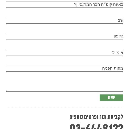
באיזה קופ״ח חבר המתעניין?
שם
טלפון
Please
אימייל
leave
this
field
empty.
מהות הפניה
לקביעת תור ופרטים נוספים
03-6448122