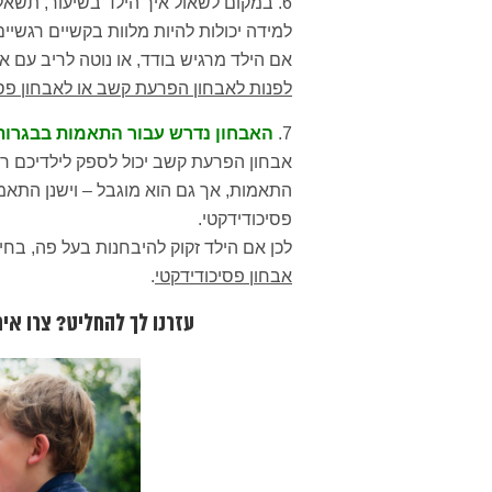
6. במקום לשאול איך הילד בשיעור, תשאלו –
למידה יכולות להיות מלוות בקשיים רגשיים
אם הילד מרגיש בודד, או נוטה לריב עם 
לפנות לאבחון הפרעת קשב או לאבחון פסי
7.
האבחון נדרש עבור התאמות בבגרות
אבחון הפרעת קשב יכול לספק לילדיכם רק
התאמות, אך גם הוא מוגבל – וישנן התאמו
פסיכודידקטי.
לכן אם הילד זקוק להיבחנות בעל פה, בח
אבחון פסיכודידקטי
.
עזרנו לך להחליט? צרו אית