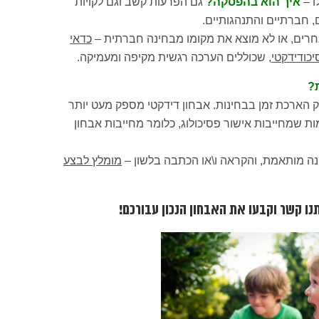
איך הוא בהפסקה?
גם הפרעות קשב וגם לקויות
, חברתיים והתנהגותיים.
אחרים, או לא מוצא את מקומו מבחינה חברתית –
כדאי
כודידקטי
, שכוללים הערכה רגשית מקיפה ומעמיקה.
?
 הארכת זמן בבחינות. אבחון דידקטי מספק מעט יותר
ת שמחייבות אישור פסיכולוג, כלומר מחייבות אבחון
ינה מותאמת, והקראה ו\או הכתבה בלשון –
מומלץ לבצע
נו קשר וקבעו את האבחון הנכון עבורכם!