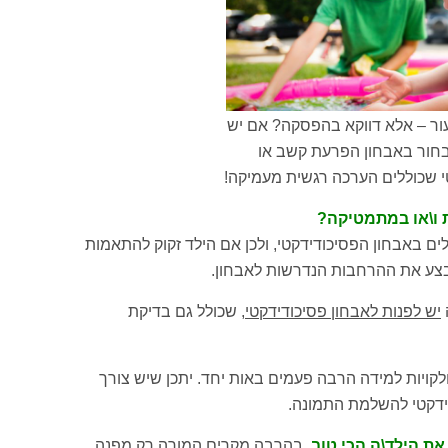
עור – אלא דווקא בהפסקה? אם יש
בחור באבחון הפרעת קשב או
י שכוללים הערכה רגשית מעמיקה!
 ו\או במתמטיקה?
ים באבחון הפסיכודידקטי, ולכן אם הילד זקוק להתאמות
בצע את ההרחבות הנדרשות לאבחון.
יש לפנות לאבחון פסיכודידקטי
, שכולל גם בדיקת
ויות למידה הרבה פעמים באות יחד. יתכן שיש צורך
ידקטי להשלמת התמונה.
ת הילד\ה הכי טוב
. בהרבה מקרים המורה רק מפנה