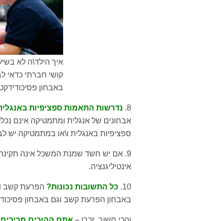
איך הילד\ה לא בשי
קושי חברתי כדאי ל
באבחון פסיכודידקט
8.
נדרשות התאמות ספציפיות באנגלית
אבחונים של אנגלית ומתמטיקה אינם נכלל
ספציפיות באנגלית ו\או במתמטיקה יש ל
9. אם יש חשד שמנת המשכל אינה תקינה
אינטיליגנציה.
10.
כל התשובות נכונות?
הפרעת קשב ולק
באבחון הפרעת קשב וגם באבחון פסיכוד
והכי חשוב, זכרו –
אתם ההורים מכירים א