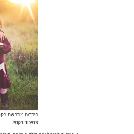
הילד\ה מתקשה בקר
פסיכודידקטי!