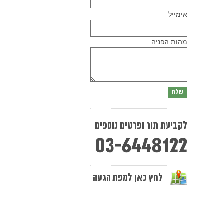
Please
אימייל
leave
this
field
empty.
מהות הפניה
לקביעת תור ופרטים נוספים
03-6448122
לחץ כאן למפת הגעה