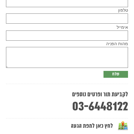
טלפון
Please
אימייל
leave
this
field
empty.
מהות הפניה
לקביעת תור ופרטים נוספים
03-6448122
לחץ כאן למפת הגעה