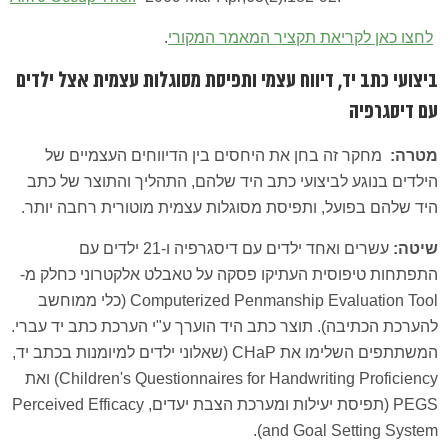
לחצו כאן לקריאת תקציר המאמר המקורי
.
ביצועי כתב יד, דיווח עצמי ותפיסת מסוגלות עצמית אצל ילדים
עם דיסגרפיה
מטרה:
מחקר זה בחן את היחסים בין הדיווחים העצמיים של
הילדים בנוגע לביצועי כתב היד שלהם, התהליך והתוצר של כתב
היד שלהם בפועל, ותפיסת מסוגלות עצמית מוטורית רחבה יותר.
שיטה:
עשרים ואחד ילדים עם דיסגרפיה ו-21 ילדים עם
התפתחות טיפוסית העתיקו פסקה על טאבלט אלקטרוני כחלק מ-
Computerized Penmanship Evaluation Tool (כלי ממוחשב
להערכת הכתיבה). תוצר כתב היד הוערך ע"י הערכת כתב יד עברי.
המשתתפים השלימו את CHaP (שאלוני ילדים למיומנות בכתב יד,
Children's Questionnaires for Handwriting Proficiency) ואת
PEGS (תפיסת יעילות ומערכת הצבת יעדים, Perceived Efficacy
and Goal Setting System).