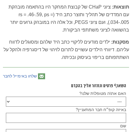
תוצאות:
ציוני CHaP של קבוצת המחקר היו בהתאמה מובהקת
עם המדדים של תהליך ותוצר כתב היד (rs = .46-.59, ps =
.034-.005), ועם ציוני PEGS, וכל אלה היו במובהק גרועים יותר
בהשוואה לציוני משתתפי הביקורת.
מסקנות:
ילדים מודעים לליקויי כתב היד שלהם ומסוגלים לדווח
עליהם. דיווחי הילדים עשויים לתרום לזיהוי של דיסגרפיה ולהקל על
השתתפותם בריפוי בעיסוק ובכיתה.
שלחו באימייל לחבר
השאר\י פרטים ונחזור אליך בהקדם
האם את\ה מטופל\ת שלנו?
באיזה קופ״ח חבר המתעניין?
שם