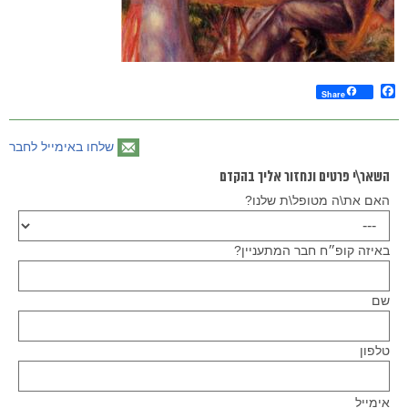
Facebook
Share
שלחו באימייל לחבר
השאר\י פרטים ונחזור אליך בהקדם
האם את\ה מטופל\ת שלנו?
באיזה קופ״ח חבר המתעניין?
שם
טלפון
Please
אימייל
leave