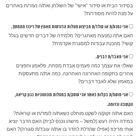
בסידור הבית או סידור "אישי" של השולחן ואת/ה נעזר/ת באחרים
על מנת להיות מסודר/ת?
אני נמנע/ת או סולד/ת מביצוע מטלות הדורשות מאמץ של ריכוז מתמשך.
האם אתה נמנע/ת מאתגרים? מלמידה של דברים חדשים בגלל
קושי? מהכנת עבודות למסגרת אקדמית?
אני מאבד/ת דברים.
שאל/י את עצמך כמה פעמים אבדת מפתח, פלאפון וחפצים
אחרים בתקופה האחרונה האחרונה. כמה את/ה מתעסק/ת
במאמץ שלא לאבד דברים?
אני מוסח/ת בקלות כאשר אני עוסק/ת במטלות מונוטוניות כגון קריאה,
הקשבה וכדומה.
האם את/ה זקוק/ה לשקט מוחלט כשאת/ה לומד/ת או קורא/ת?
במידה ויהיה רעש (למשל – מישהו נכנס לבית) האם הדבר יוציא
אותי מריכוז (אפילו שהדלת לחדר בו את/ה עובד/ת סגורה)? האם