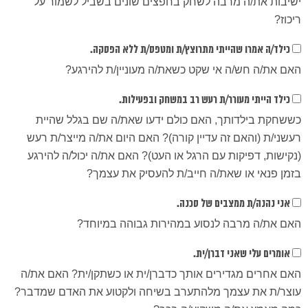
ישיבות את/ה מרבה לשחק בחפצים שונים בשביל לשמור על
ריכוז?
כילד/ה אמרו שהייתי מתרוצץ/ת ומטפס/ת ללא הפסקה.
האם את/ה חש/ה אי שקט כשאת/ה מעוניין/ת להירגע?
כילד הייתי מעורר/ת רעש רב במשחק ובפעילות.
כששחקת בילדותך, האם כולם ידעו שאת/ה שם בגלל שהיית
רעשני/ת (והאם זה עדיין קורה)? האם היום את/ה מייצר/ת רעש
(נקישות, דפיקות עם הרגל או העט)? האם את/ה יכול/ה להירגע
בזמן פנאי או שאת/ה חייב/ת להעסיק את עצמך?
אני נהנה/ת ממצבים של סכנה.
האם את/ה מרבה לנסוע במהירות גבוהה במיוחד?
אומרים עלי שאני דברן/ית.
האם אחרים מגדירים אותך כדברן/ית או כשתקן/ית? האם את/ה
עוצר/ת את עצמך מלהתערב בשיחה ולקטוע את האדם שמדבר?