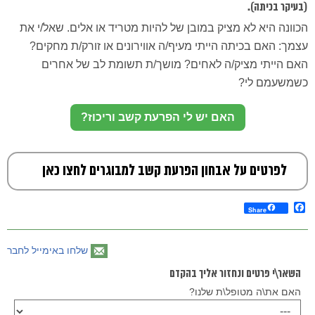
(בעיקר בכיתה).
הכוונה היא לא מציק במובן של להיות מטריד או אלים. שאל/י את
עצמך: האם בכיתה הייתי מעיף/ה אווירונים או זורק/ת מחקים?
האם הייתי מציק/ה לאחים? מושך/ת תשומת לב של אחרים
כשמשעמם לי?
האם יש לי הפרעת קשב וריכוז?
לפרטים על אבחון הפרעת קשב למבוגרים לחצו כאן
Facebook
Share
שלחו באימייל לחבר
השאר\י פרטים ונחזור אליך בהקדם
האם את\ה מטופל\ת שלנו?