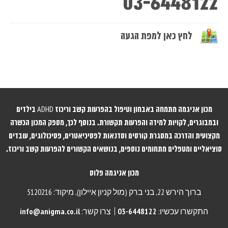
03-6448122
לחץ כאן למפת הגעה
מכון אניגמה מתמחה באבחון וטיפול בהפרעות קשב וריכוז ADHD בילדים
ובמבוגרים, לקויות למידה והפרעות תקשורת. בנוסף לכך, מספק המכון הכשרה
מקצועית והדרכה במסגרת קורסים וסדנאות לפסיכיאטרים, פסיכולוגים, עובדים
סוציאליים ומטפלים מתחומים נוספים, בנושאים הקשורים להפרעות קשב וריכוז.
מכון אניגמה פלוס
ברוך הירש 22,
בני ברק (מול קניון איילון), מיקוד: 5120216
התקשרו עכשיו:
03-6448122
צרו קשר:
info@anigma.co.il