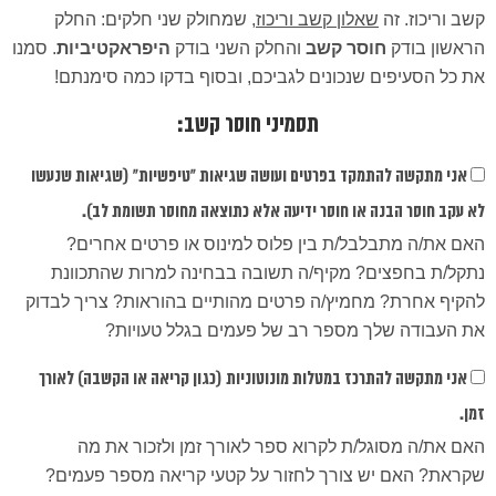
קשב וריכוז. זה
שאלון קשב וריכוז
, שמחולק שני חלקים: החלק
הראשון בודק
חוסר קשב
והחלק השני בודק
היפראקטיביות
. סמנו
את כל הסעיפים שנכונים לגביכם, ובסוף בדקו כמה סימנתם!
תסמיני חוסר קשב:
אני מתקשה להתמקד בפרטים ועושה שגיאות "טיפשיות" (שגיאות שנעשו
לא עקב חוסר הבנה או חוסר ידיעה אלא כתוצאה מחוסר תשומת לב).
האם את/ה מתבלבל/ת בין פלוס למינוס או פרטים אחרים?
נתקל/ת בחפצים? מקיף/ה תשובה בבחינה למרות שהתכוונת
להקיף אחרת? מחמיץ/ה פרטים מהותיים בהוראות? צריך לבדוק
את העבודה שלך מספר רב של פעמים בגלל טעויות?
אני מתקשה להתרכז במטלות מונוטוניות (כגון קריאה או הקשבה) לאורך
זמן.
האם את/ה מסוגל/ת לקרוא ספר לאורך זמן ולזכור את מה
שקראת? האם יש צורך לחזור על קטעי קריאה מספר פעמים?