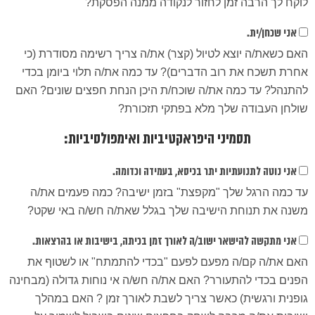
לוקח לך הרבה זמן לחזור לנקודה ממנה הפסקת?
אני שכחן/ית.
האם כשאת/ה יוצא לטיול (קצר) את/ה צריך רשימה מסודרת (כי
אחרת תשכח את רוב הדברים)? עד כמה את/ה תלוי ביומן בכדי
להתנהל? עד כמה את/ה שוכח/ת היכן הנחת חפצים שונים? האם
שולחן העבודה שלך מלא בפתקי תזכורת?
תסמיני היפראקטיביות ואימפולסיביות:
אני נוטה לתנועתיות יתר בכיסא, בעמידה וכדומה.
עד כמה הרגל שלך "מקפצת" בזמן ישיבה? כמה פעמים את/ה
משנה את תנוחת הישיבה שלך בגלל שאת/ה חש/ה באי שקט?
אני מתקשה להישאר ישוב/ה לאורך זמן בכיתה, בישיבות או בהרצאות.
האם את/ה קם/ה מפעם לפעם "בכדי להתמתח" או לשטוף את
הפנים בכדי להתעורר? האם את/ה חש/ה אי נוחות גדולה (מבחינה
גופנית ורגשית) כאשר צריך לשבת לאורך זמן ? האם במהלך