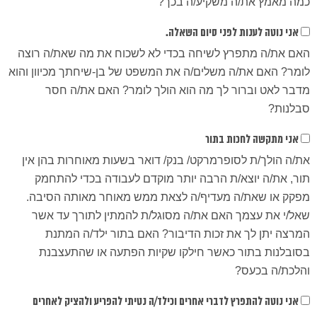
כמה מאמץ את/ה משקיע/ה בכך?
אני נוטה לענות לפני סיום השאלה.
האם את/ה מתפרץ לשיחה בכדי לא לשכוח את מה שאת/ה רוצה
לומר? האם את/ה משלים/ה את המשפט של בן-שיחתך מכיוון והוא
מדבר לאט וברור לך מה הוא הולך לומר? האם את/ה חסר
סבלנות?
אני מתקשה לחכות בתור
את/ה הולך/ת לסופרמרקט/ בנק/ דואר בשעות מאוחרות בהן אין
תור, את/ה יוצא/ת הרבה יותר מוקדם לעבודה בכדי להתחמק
מפקק או שאת/ה מעדיף/ה לצאת ממש מאוחר מאותה הסיבה.
שאל/י את עצמך האם את/ה מסוגל/ת להמתין לתורך עד אשר
המרצה יתן לך את זכות הדיבור? האם בתור ילד/ה המתנת
בסובלנות בתור כאשר חילקו שקיות הפתעה או שהתעצבנת
והלכת/ה בכעס?
אני נוטה להתפרץ לדברי אחרים וכילד/ה נטיתי להפריע ולהציק לאחרים