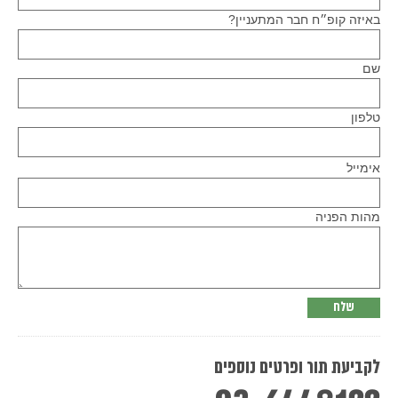
באיזה קופ״ח חבר המתעניין?
שם
טלפון
Please
אימייל
leave
this
field
empty.
מהות הפניה
לקביעת תור ופרטים נוספים