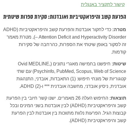
קישור לתקציר באנגלית
הפרעת קשב והיפראקטיביות ואובדנות: סקירת ספרות שיטתית
מטרה:
כדי לחקור אובדנות והפרעת קשב והיפראקטיביות (ADHD
– Attention Deficit and Hyperactivity Disorder), מטרת מאמר
זה לסקור באופן שיטתי את הספרות, כהרחבה של סקירות
קודמות.
שיטות:
חיפשנו בחמישה מאגרי נתונים (Ovid MEDLINE,
Psychinfo, PubMed, Scopus, Web of Science) עם שתי
קטגוריות של מונחי חיפוש: (1) התאבדות, אובדני, התנהגות
אובדנית, ניסיון אובדני, מחשבה אובדנית *** ו-(2) ADHD.
תוצאות:
החיפוש העלה 26 מאמרים. ישנו קשר חיובי בין הפרעת
קשב והיפראקטיביות (ADHD) לבין אובדנות בשני המינים ובכל
קבוצות הגיל. הפרעות נלוות מתווכות בין אובדנות לבין הפרעת
קשב והיפראקטיביות (ADHD).