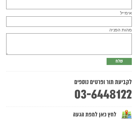
Please
אימייל
leave
this
field
empty.
מהות הפניה
לקביעת תור ופרטים נוספים
03-6448122
לחץ כאן למפת הגעה