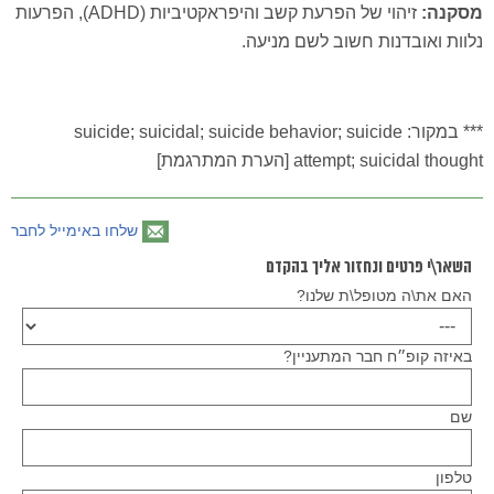
מסקנה:
זיהוי של הפרעת קשב והיפראקטיביות (ADHD), הפרעות
נלוות ואובדנות חשוב לשם מניעה.
*** במקור: suicide; suicidal; suicide behavior; suicide
attempt; suicidal thought [הערת המתרגמת]
שלחו באימייל לחבר
השאר\י פרטים ונחזור אליך בהקדם
האם את\ה מטופל\ת שלנו?
באיזה קופ״ח חבר המתעניין?
שם
טלפון