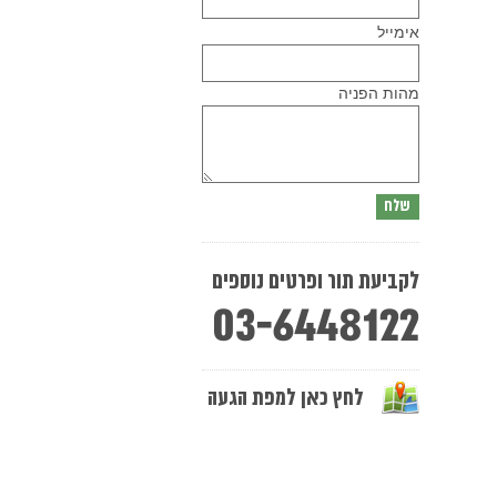
Please
אימייל
leave
this
field
empty.
מהות הפניה
לקביעת תור ופרטים נוספים
03-6448122
לחץ כאן למפת הגעה