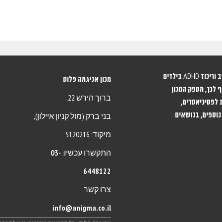
מכון אניגמה מתמחה באבחון וטיפול בהפרעות קשב וריכוז ADHD בילדים
מכון אניגמה פלוס
 לכך, מספק המכון
ברוך הירש 22,
 לפסיכיאטרים,
נוספים, בנושאים
בני ברק (מול קניון איילון),
מיקוד: 5120216
התקשרו עכשיו:
03-
6448122
צרו קשר:
info@anigma.co.il