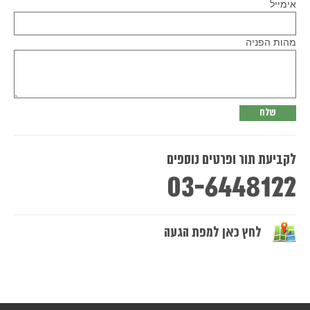
Please
אימייל
leave
this
field
empty.
מהות הפניה
לקביעת תור ופרטים נוספים
03-6448122
לחץ כאן למפת הגעה