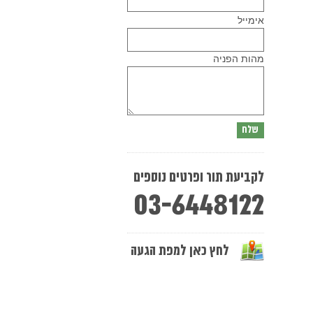
Please
אימייל
leave
this
field
empty.
מהות הפניה
לקביעת תור ופרטים נוספים
03-6448122
לחץ כאן למפת הגעה