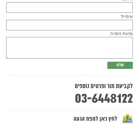
Please
אימייל
leave
this
field
empty.
מהות הפניה
לקביעת תור ופרטים נוספים
03-6448122
לחץ כאן למפת הגעה