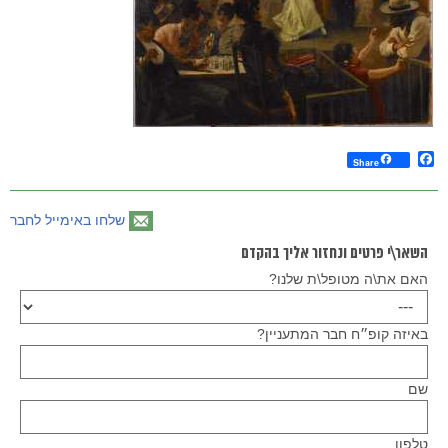
Facebook
Share
שלחו באימייל לחבר
השאר\י פרטים ונחזור אליך בהקדם
האם את\ה מטופל\ת שלנו?
באיזה קופ״ח חבר המתעניין?
שם
טלפון