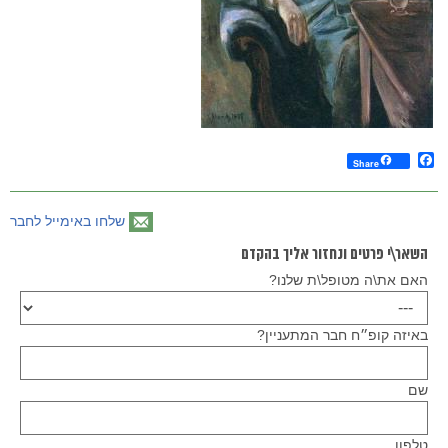
Facebook
Share
שלחו באימייל לחבר
השאר\י פרטים ונחזור אליך בהקדם
האם את\ה מטופל\ת שלנו?
באיזה קופ״ח חבר המתעניין?
שם
טלפון