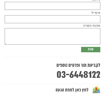
Please
אימייל
leave
this
field
empty.
מהות הפניה
לקביעת תור ופרטים נוספים
03-6448122
לחץ כאן למפת הגעה