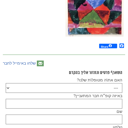
Facebook
Share
שלחו באימייל לחבר
השאר\י פרטים ונחזור אליך בהקדם
האם את\ה מטופל\ת שלנו?
באיזה קופ״ח חבר המתעניין?
שם
טלפון