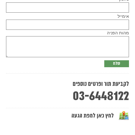
Please
אימייל
leave
this
field
empty.
מהות הפניה
לקביעת תור ופרטים נוספים
03-6448122
לחץ כאן למפת הגעה