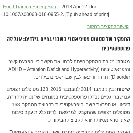
Eur J Trauma Emerg Surg.
2018 Apr 12. doi:
10.1007/s00068-018-0955-2. [Epub ahead of print]
קישור לתקציר במקור
התפקיד של סטטוס פסיכיאטרי בשברי גפיים בילדים: אנליזה
פרוספקטיבית
מטרה:
מטרת המחקר הייתה לבחון את הקשר בין הפרעת קשב
והיפראקטיביות (ADHD – Attention Deficit and Hyperactivity
Disorder), חרדה ודיכאון לבין שברי גפיים בילדים.
שיטות:
בין נובמבר 2014 לנובמבר 2016, 138 מטופלים רצופים
עם שברי גפיים נבדקו פרוספקטיבית במונחים של נטייה לחרדה,
דיכאון, או הפרעת קשב והיפראקטיביות בקבוצת המחקר. 168
מטופלים רצופים שהתקבלו למרפאת ילדים כללית עקב סיבות
שאינן טראומטיות היוו את קבוצת הביקורת.
הערכת המטופלים התבצעה בעזרת שאלון להורים ע"ש Turgay