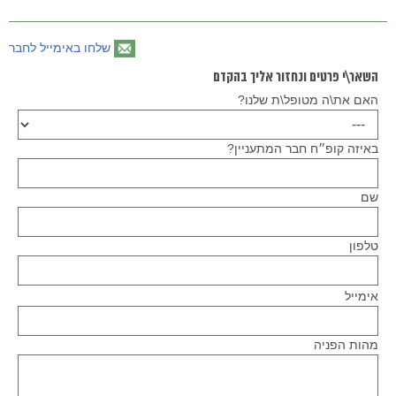
שלחו באימייל לחבר
השאר\י פרטים ונחזור אליך בהקדם
האם את\ה מטופל\ת שלנו?
באיזה קופ״ח חבר המתעניין?
שם
טלפון
Please
אימייל
leave
this
field
empty.
מהות הפניה