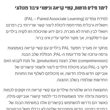
לימוד מילים חדשות, קשיי קריאה וכישורי עיבוד פונולוגי
למידת צמדים (PAL – Paired Associate Learning)
ויזואלית-ורבלית מתייחסת ליכולת ליצור קשר שרירותי בין רפרנט
ויזואלי לבין תווית לא מוכרת. כיום ידוע שהיכולת הזו לקויה בילדים
עם דיסלקציה, אך מקור הליקוי עדיין אינו ברור.
מחקר זה מעריך תפקוד PAL בילדים עם קשיי קריאה באמצעות
גרסה ערוכה של פרדיגמת ה-PAL, הכוללת שלב הבנה
(comprehension) ושלב הצגה (production), על מנת לקבוע האם
ליקוי ב-PAL נובע מיכולת הילדים ליצור ולשמר קישורים של
אובייקט חדש-מילה חדשה, או מיכולתם לשלוף את התוויות
החדשות שנלמדו בשלב ההצגה.
התוצאות הראו שלמרות שילדים עם קשיי קריאה היו זקוקים לכמות
ניסיונות גדולה יותר משמעותית כדי ללמוד קישורי אובייקט-מילה,
כאשר הם נדרשו להשתמש בקישורים אלה במשימת הבנה של
בחירת רפרנט, הדיוק והמהירות שלהם לא נבדלו משל הביקורות.