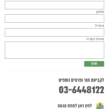
טלפון
Please
אימייל
leave
this
field
empty.
מהות הפניה
לקביעת תור ופרטים נוספים
03-6448122
לחץ כאן למפת הגעה