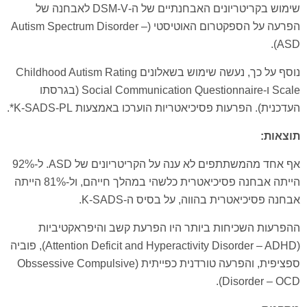
שימוש בקריטריונים האבחנתיים של ה-DSM-V לאבחנה של
הפרעה על הספקטרום האוטיסטי (Autism Spectrum Disorder –
ASD).
נוסף על כך, נעשה שימוש בשאלונים Childhood Autism Rating
Scale ו-Social Communication Questionnaire (בגרסתו
העדכנית). הפרעות פסיכיאטריות הוערכו באמצעות K-SADS-PL*.
תוצאות
:
אף אחד מהמשתתפים לא ענה על הקריטריונים של ASD. ל-92%
הייתה אבחנה פסיכיאטרית כלשהי במהלך חייהם, ול-81% הייתה
אבחנה פסיכיאטרית בהווה, על בסיס ה-K-SADS.
ההפרעות השכיחות ביותר היו הפרעת קשב והיפראקטיביות
(Attention Deficit and Hyperactivity Disorder – ADHD), פוביה
ספציפית, והפרעה טורדנית כפייתית (Obssessive Compulsive
Disorder – OCD).