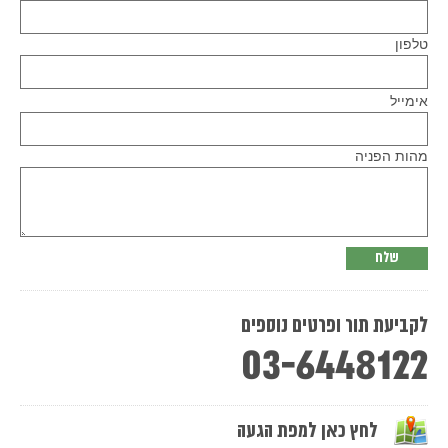
טלפון
Please
אימייל
leave
this
field
empty.
מהות הפניה
לקביעת תור ופרטים נוספים
03-6448122
לחץ כאן למפת הגעה