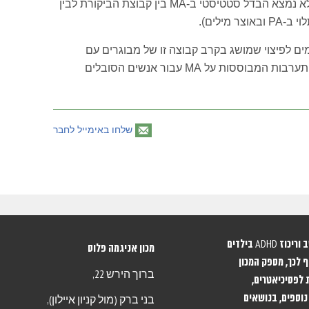
"noncompensated dyslexics". בנוסף, לא נמצא הבדל סטטיסטי ב-MA בין קבוצת הביקורת לבין
כישורי MA חזקים תורמים לפיצוי שמושג בקרב קבוצה זו של מבוגרים עם
דיסלקסיה. ההשלכות עבור אסטרטגיות התערבות המבוססות על MA עבור אנשים הסובלים
שלחו באימייל לחבר
מכון אניגמה מתמחה באבחון וטיפול בהפרעות קשב וריכוז ADHD בילדים
מכון אניגמה פלוס
 לכך, מספק המכון
ברוך הירש 22,
 לפסיכיאטרים,
נוספים, בנושאים
בני ברק (מול קניון איילון),