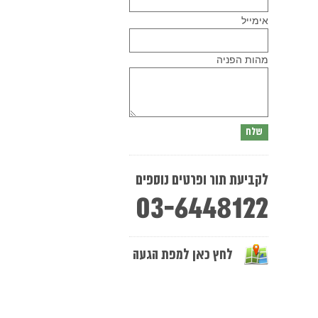
Please
אימייל
leave
this
field
empty.
מהות הפניה
לקביעת תור ופרטים נוספים
03-6448122
לחץ כאן למפת הגעה