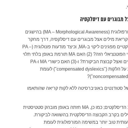
ל מבוגרים עם דיסלקסיה
מחקר זה בוחן את התפקיד של מודעות מורפולוגית (MA – Morphological Awareness) בהישגים
י בקריאת מילים אצל מבוגרים עם דיסלקסיה, דרך מחקר
של שלוש שאלות: (1) האם מבוגרים דיסלקטיים מפגינים ליקוי ב-MA, וכיצד מודעות פונולוגית (PA –
Phonological Awareness) קשורה לליקוי הפוטנציאלי הזה? (2) האם MA תורמת באופן בלתי תלוי
לכישורי אוריינות באופן שווה אצל דיסלקטים ואצל קבוצת הביקורת? ו-(3) האם כישורי MA ו-PA
נבדלים בקרב דיסלקטים שהצליחו לפצות על הלקות ("compensated dyslexics") לעומת
 סטודנטים באוניברסיטה ללא לקות קריאה שהותאמו
Group analysis הראה ליקוי ב-MA בקרב הדיסלקטים; כמו כן, MA חזתה באופן מובהק סטטיסטית
מילים בקרב הקבוצה הדיסלקטית בהשוואה לביקורת.
Compe" תפקדו משמעותית טוב יותר במשימה המורפולוגית לעומת