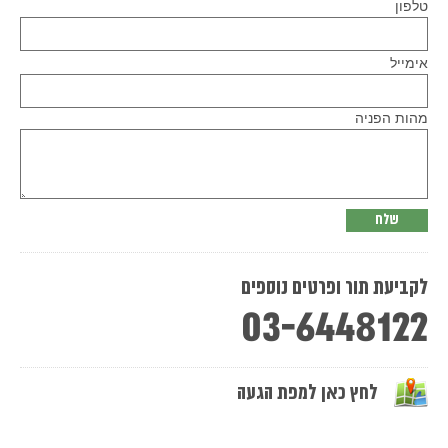
טלפון
Please
אימייל
leave
this
field
empty.
מהות הפניה
לקביעת תור ופרטים נוספים
03-6448122
לחץ כאן למפת הגעה