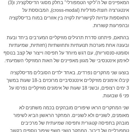
המאפיינים של ה"ליקוי הטמפורלי" בחלק מסוגי הדיסלקציה; ו(3)
אינטגרציה חוצת-מודליות (cross-modal), המבוססת על
התאספות עדויות לקישוריות לקויה בין אזורים במוח בדיסלקציה
ובהפרעות קשורות.
בהתאם, פיתחנו סדרת תרגילים מוזיקליים המערבים ביחד ובעת
ובעונה אחת מערכות תנועתיות ותחושתיות (חזותיות, שמיעתיות
וסומטו-סנסוריות), עם דגש מיוחד על תפיסה וייצור של קצב בנוסף
לאימון אינטנסיבי של מגוון מאפיינים של האות המוזיקלי השמיעתי.
בוצעו שני מחקרים נפרדים, באחד ילדים הסובלים מדיסלקציה
קיבלו אימונים מוזיקליים אינטנסיביים מרוכזים ב-18 שעות במשך
3 ימים רצופים, ובשני 18 שעות של אימונים מוזיקליים נפרסו על
פני 6 שבועות.
שני המחקרים הראו שיפורים מובהקים בכמה משתנים לא
מאומנים, לשוניים ולא לשוניים. המחקר הראשון הביא לשיפור
מובהק בתפיסה קטגורית ותפיסה שמיעתית של מרכיבים
טמפורליים של דיבור. המחקר השני חשף שיפור נוספים בקשב