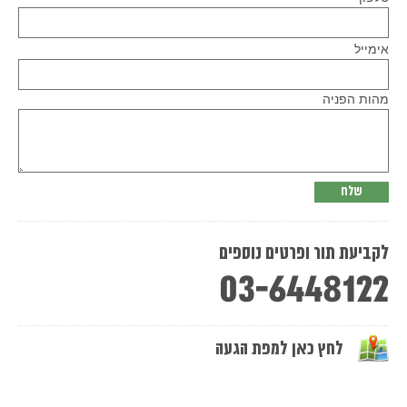
Please
אימייל
leave
this
field
empty.
מהות הפניה
לקביעת תור ופרטים נוספים
03-6448122
לחץ כאן למפת הגעה