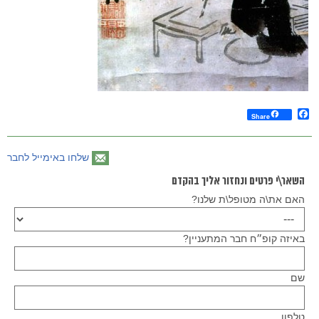
Facebook
Share
שלחו באימייל לחבר
השאר\י פרטים ונחזור אליך בהקדם
האם את\ה מטופל\ת שלנו?
באיזה קופ״ח חבר המתעניין?
שם
טלפון