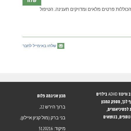
הכוללות פרטים מלאים ומדויקים תענינה. הטיפול
שלחו באימייל לחבר
מכון אניגמה מתמחה באבחון וטיפול בהפרעות קשב וריכוז ADHD בילדים
מכון אניגמה פלוס
 לכך, מספק המכון
ברוך הירש 22,
 לפסיכיאטרים,
נוספים, בנושאים
בני ברק (מול קניון איילון),
מיקוד: 5120216