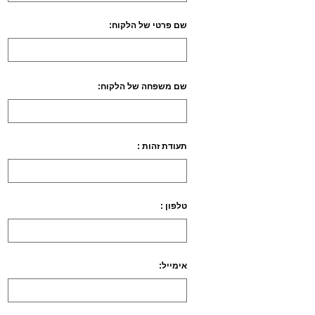
שם פרטי של הלקוח:
Please
שם משפחה של הלקוח:
leave
this
תעודת זהות :
field
empty.
טלפון :
אימייל: