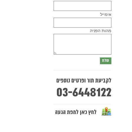
Please
אימייל
leave
this
field
empty.
מהות הפניה
לקביעת תור ופרטים נוספים
03-6448122
לחץ כאן למפת הגעה