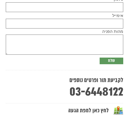
Please
אימייל
leave
this
field
empty.
מהות הפניה
לקביעת תור ופרטים נוספים
03-6448122
לחץ כאן למפת הגעה