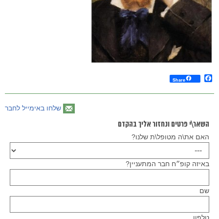
Facebook
Share
שלחו באימייל לחבר
השאר\י פרטים ונחזור אליך בהקדם
האם את\ה מטופל\ת שלנו?
באיזה קופ״ח חבר המתעניין?
שם
טלפון