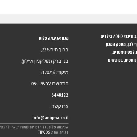
מכון אניגמה מתמחה באבחון וטיפול בהפרעות קשב וריכוז ADHD בילדים
מכון אניגמה פלוס
 לכך, מספק המכון
ברוך הירש 22,
 לפסיכיאטרים,
נוספים, בנושאים
בני ברק (מול קניון איילון),
מיקוד: 5120216
התקשרו עכשיו:
03-
6448122
צרו קשר:
info@anigma.co.il
אניגמה פלוס . כל הזכויות שמורות, אין להעתיק,
בניית אתר:
TIPOOS