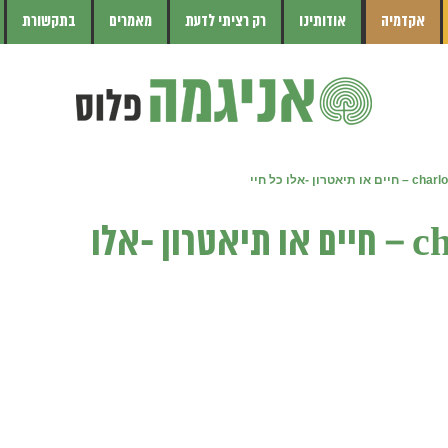
אקדמיה
אודותינו
רק רציתי לדעת
מאמרים
בתקשורת
טרון -אלו כל חיי
charlotte salomon – חיים או תיאטרון -אלו