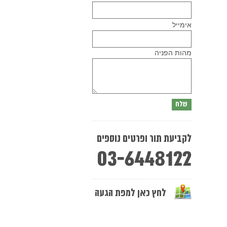
Please
אימייל
leave
this
field
empty.
מהות הפניה
לקביעת תור ופרטים נוספים
03-6448122
לחץ כאן למפת הגעה