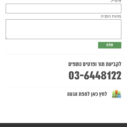
אימייל
leave
this
field
empty.
מהות הפניה
לקביעת תור ופרטים נוספים
03-6448122
לחץ כאן למפת הגעה