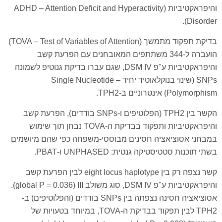
והיפראקטיביות (ADHD – Attention Deficit and Hyperactivity
Disorder).
בדיקת תפקוד מתמשך (TOVA – Test of Variables of Attention)
הועברה ל-344 משתתפים המאובחנים עם הפרעת קשב
והיפראקטיביות ע"פ DSM IV, שגם עברו בדיקת גנוטיפ לשמונה
SNPs (שינוי בנוקלאוטיד יחיד – Single Nucleotide
Polymorphism) אינטרוניים ב-TPH2.
הקשר בין TPH2 (הפלוטיפים ו-SNPs בודדים), הפרעת קשב
והיפראקטיביות ותפקוד בבדיקת ה-TOVA נבחן תוך שימוש
במבחני אסוציאציה חסינים מבוססי-משפחה כפי שהם מיושמים
בשתי תוכנות סטטיסטיקה גנטית: UNPHASED ו-PBAT.
קשר נצפה רק בין eight locus haplotype לבין הפרעת קשב
והיפראקטיביות ע"פ DSM IV, סוג משולב global P = 0.036) III).
אסוציאציה חסינה נצפתה בין SNPs בודדים (והפלוטיפים) ב-
TPH2 לבין תפקוד בבדיקת ה-TOVA, במיוחד בטעויות של