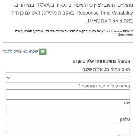
ניהוליים. חשוב לציין כי השיפור בתפקוד ב-TOVA, במיוחד ב-
Response Time Variability, בעקבות מתילפנידאט גם כן היה
באסוציאציה עם TPH2.
*טעויות Omission – טעויות בהן הנבדק אינו מגיב על אף שהופיע גירוי שמצריך תגובה [הערת
המתרגמת].
שלחו באימייל לחבר
השאר\י פרטים ונחזור אליך בהקדם
האם את\ה מטופל\ת שלנו?
באיזה קופ״ח חבר המתעניין?
שם
טלפון
Please