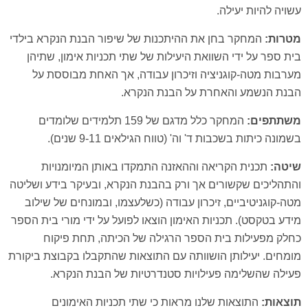
עשויה להיות יעילה.
מטרות:
המחקר בחן את ההיתכנות של שיפור הבנת הנקרא בילדי
בית ספר על ידי השוואת היעילות של שתי תכניות אימון, שתיהן
מערבות מטה-קוגניציה וזיכרון עבודה, אך האחת מבוססת על
הבנת הנשמע והאחרת על הבנת הנקרא.
משתתפים:
המחקר כלל מדגם של 159 תלמידים שלומדים
בשמונה כיתות בשכבות ד' וה' (טווח הגילאים 9-11 שנים).
שיטה:
תכנית הקריאה וההאזנה התמקדו באותן המיומנויות
והתהליכים שקשורים אך ורק בהבנת הנקרא, ובעיקר בידע ושליטה
מטה-קוגניטיביים, זיכרון עבודה (כשלעצמו, ובמונחים של שילוב
מידע בטקסט). תכניות האימון הוצאו לפועל על ידי מורי בית הספר
כחלק מפעילות בית הספר הרגילה של הכיתה, תחת פיקוח
מומחים. יעילותן הושוותה עם התוצאות שהתקבלו בקבוצת ביקורת
פעילה שהשלימה פעילויות סטנדרטיות של הבנת הנקרא.
תוצאות:
התוצאות שלנו מראות כי שתי תכניות האימונים