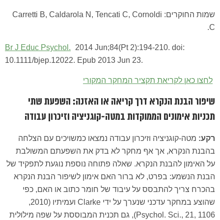
שמות החוקרים: Carretti B, Caldarola N, Tencati C, Cornoldi
C.
Br J Educ Psychol.
2014 Jun;84(Pt 2):194-210. doi:
10.1111/bjep.12022. Epub 2013 Jun 23.
לחצו כאן לקריאת תקציר המחקר המקורי
שיפור הבנת הנקרא דרך קריאה או האזנה: השפעת שתי
תכניות אימונים הממוקדות במטה-קוגניציה וזיכרון עבודה
רקע:
מטה-קוגניציה וזיכרון עבודה נמצאו כמשויכים עם הצלחה
בהבנת הנקרא, אך אף מחקר לא בדק את השפעתם המשולבת
על האימון להבנת הנקרא. שאלה פתוחה נוספת נוגעת לתפקיד של
הבנת הנשמע: בפרט, לא ברור האם אימון לשיפור הבנת הנקרא
בהכרח צריך להתבסס על עיבוד של חומר כתוב או האם, כפי
שהוצע במחקר עדכני שנערך על ידי Clarke ועמיתיו (2010,
Psychol. Sci., 21, 1106), גם תכנית המבוססת על שפה מילולית