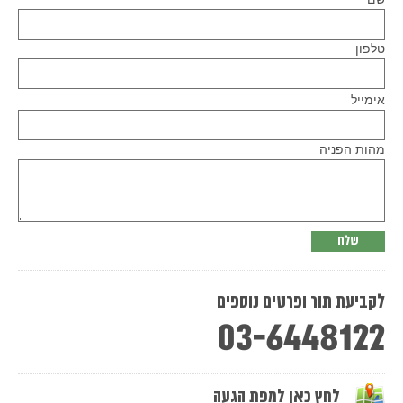
טלפון
Please
אימייל
leave
this
field
empty.
מהות הפניה
לקביעת תור ופרטים נוספים
03-6448122
לחץ כאן למפת הגעה