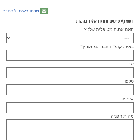
שלחו באימייל לחבר
השאר\י פרטים ונחזור אליך בהקדם
האם את\ה מטופל\ת שלנו?
באיזה קופ״ח חבר המתעניין?
שם
טלפון
Please
אימייל
leave
this
field
empty.
מהות הפניה