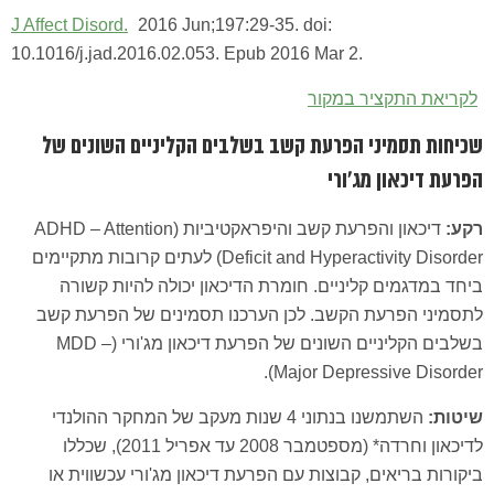
J Affect Disord.
2016 Jun;197:29-35. doi:
10.1016/j.jad.2016.02.053. Epub 2016 Mar 2.
לקריאת התקציר במקור
שכיחות תסמיני הפרעת קשב בשלבים הקליניים השונים של
הפרעת דיכאון מג'ורי
רקע:
דיכאון והפרעת קשב והיפראקטיביות (ADHD – Attention
Deficit and Hyperactivity Disorder) לעתים קרובות מתקיימים
ביחד במדגמים קליניים. חומרת הדיכאון יכולה להיות קשורה
לתסמיני הפרעת הקשב. לכן הערכנו תסמינים של הפרעת קשב
בשלבים הקליניים השונים של הפרעת דיכאון מג'ורי (MDD –
Major Depressive Disorder).
שיטות:
השתמשנו בנתוני 4 שנות מעקב של המחקר ההולנדי
לדיכאון וחרדה* (מספטמבר 2008 עד אפריל 2011), שכללו
ביקורות בריאים, קבוצות עם הפרעת דיכאון מג'ורי עכשווית או