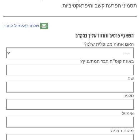
תסמיני הפרעת קשב והיפראקטיביות.
שלחו באימייל לחבר
השאר\י פרטים ונחזור אליך בהקדם
האם את\ה מטופל\ת שלנו?
באיזה קופ״ח חבר המתעניין?
שם
טלפון
Please
אימייל
leave
this
field
empty.
מהות הפניה