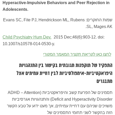
Hyperactive-Impulsive Behaviors and Peer Rejection in
Adolescents.
שמות החוקרים: Evans SC, Fite PJ, Hendrickson ML, Rubens
SL, Mages AK.
Child Psychiatry Hum Dev.
2015 Dec;46(6):903-12. doi:
10.1007/s10578-014-0530-y.
לחצו כאן לקריאת תקציר המאמר המקורי
התפקיד של תוקפנות תגובתית בקישור בין התנהגויות
היפראקטיביות-אימפולסיביות לבין דחיית עמיתים אצל
מתבגרים
תסמינים של הפרעת קשב והיפראקטיביות (ADHD – Attention
Deficit and Hyperactivity Disorder) והתנהגויות אגרסיביות
משויכים שניהם עם דחיית עמיתים, אך מעט ידוע על טבע הקשר
הזה בהקשר לשני תחומי התסמינים של