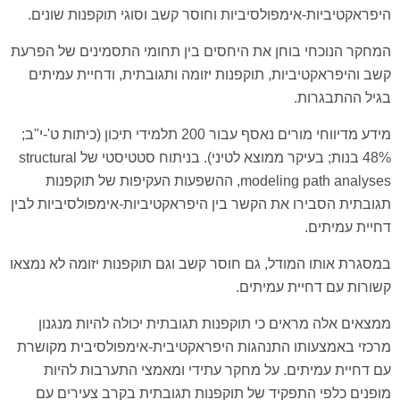
היפראקטיביות-אימפולסיביות וחוסר קשב וסוגי תוקפנות שונים.
המחקר הנוכחי בוחן את היחסים בין תחומי התסמינים של הפרעת
קשב והיפראקטיביות, תוקפנות יזומה ותגובתית, ודחיית עמיתים
בגיל ההתבגרות.
מידע מדיווחי מורים נאסף עבור 200 תלמידי תיכון (כיתות ט'-י"ב;
48% בנות; בעיקר ממוצא לטיני). בניתוח סטטיסטי של structural
modeling path analyses, ההשפעות העקיפות של תוקפנות
תגובתית הסבירו את הקשר בין היפראקטיביות-אימפולסיביות לבין
דחיית עמיתים.
במסגרת אותו המודל, גם חוסר קשב וגם תוקפנות יזומה לא נמצאו
קשורות עם דחיית עמיתים.
ממצאים אלה מראים כי תוקפנות תגובתית יכולה להיות מנגנון
מרכזי באמצעותו התנהגות היפראקטיבית-אימפולסיבית מקושרת
עם דחיית עמיתים. על מחקר עתידי ומאמצי התערבות להיות
מופנים כלפי התפקיד של תוקפנות תגובתית בקרב צעירים עם