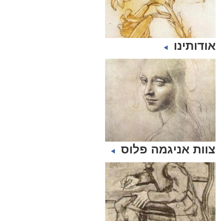
אודותינו
צוות אניגמה פלוס