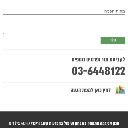
this
field
empty.
מהות הפניה
לקביעת תור ופרטים נוספים
03-6448122
לחץ כאן למפת הגעה
מכון אניגמה מתמחה באבחון וטיפול בהפרעות קשב וריכוז ADHD בילדים