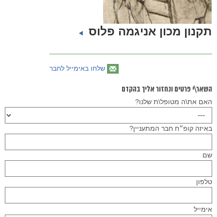
תקנון מכון אניגמה פלוס
שלחו באימייל לחבר
השאר\י פרטים ונחזור אליך בהקדם
האם את\ה מטופל\ת שלנו?
באיזה קופ״ח חבר המתעניין?
שם
טלפון
Please
אימייל
leave