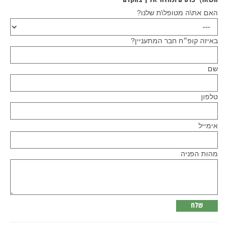
האם את\ה מטופל\ת שלנו?
באיזה קופ״ח חבר המתעניין?
שם
טלפון
Please
אימייל
leave
this
field
empty.
מהות הפניה