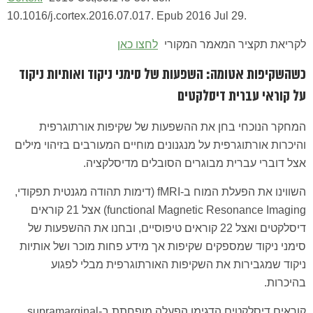
10.1016/j.cortex.2016.07.017. Epub 2016 Jul 29.
לקריאת תקציר המאמר המקורי
לחצו כאן
כשהשקיפות אטומה: השפעות של סימני ניקוד ואותיות ניקוד
על קוראי עברית דיסלקטים
המחקר הנוכחי בחן את ההשפעות של שקיפות אורתוגרפית
והיכרות אורתוגרפית על מנגנונים מוחיים המעורבים בזיהוי מילים
אצל דוברי עברית מבוגרים הסובלים מדיסלקציה.
השווינו את הפעלת המוח ב-fMRI (דימות תהודה מגנטית תפקודי,
functional Magnetic Resonance Imaging) אצל 21 קוראים
דיסלקטים ואצל 22 קוראים טיפוסיים, ובחנו את ההשפעות של
סימני ניקוד שמספקים שקיפות אך מידע פחות מוכר ושל אותיות
ניקוד שמגבירות את השקיפות האורתוגרפית מבלי לפגוע
בהיכרות.
קוראים דיסלקטים הדגימו הפעלה מופחתת ב-supramarginal